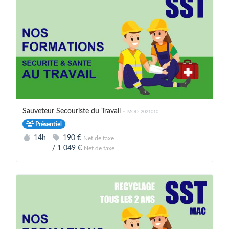
Sauveteur Secouriste du Travail -
MOD_2021010
Présentiel
Durée :
Prix :
14h
190 €
Net de taxe
/
1 049 €
Net de taxe