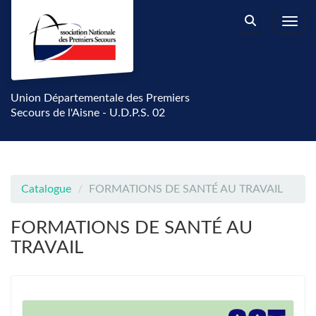
Aller au menu principal
Aller au contenu principal
Personnaliser l'interface
Toggl
Rechercher u
Union Départementale des Premiers
Secours de l'Aisne - U.D.P.S. 02
Catalogue
FORMATIONS DE SANTÉ AU TRAVAIL
FORMATIONS DE SANTÉ AU
TRAVAIL