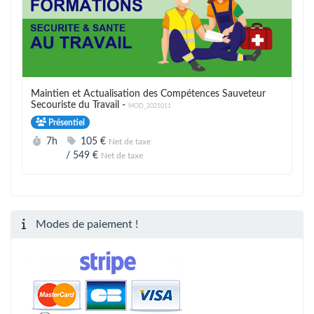
Maintien et Actualisation des Compétences Sauveteur
Secouriste du Travail -
MOD_2021011
Présentiel
Durée :
Prix :
7h
105 €
Net de taxe
/
549 €
Net de taxe
Modes de paiement !