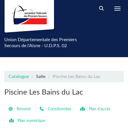
Aller au menu principal
Aller au contenu principal
Personnaliser l'interface
Toggl
Rechercher u
Union Départementale des Premiers
Secours de l'Aisne - U.D.P.S. 02
Catalogue
Salle
Piscine Les Bains du Lac
Piscine Les Bains du Lac
Résumé
Coordonnées
Plan d'accès
Plan numérique