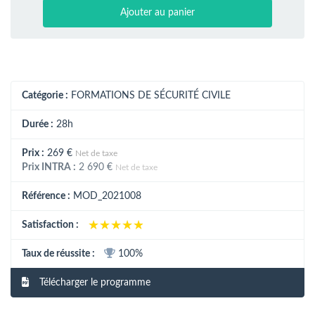
Ajouter au panier
Catégorie :
FORMATIONS DE SÉCURITÉ CIVILE
Durée :
28h
Prix :
269 €
Net de taxe
Prix INTRA :
2 690 €
Net de taxe
Référence :
MOD_2021008
★★★★★
★★★★★
Satisfaction :
Taux de réussite :
100%
Télécharger le programme